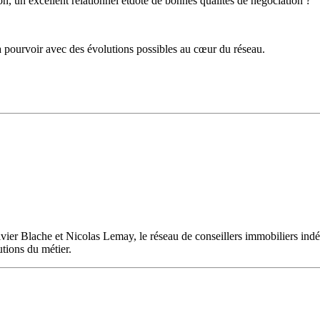
n, un excellent relationnel etdoté de bonnes qualités de négociation ?
 pourvoir avec des évolutions possibles au cœur du réseau.
ivier Blache et Nicolas Lemay, le réseau de conseillers immobiliers i
utions du métier.