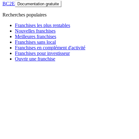
BC2E
Documentation gratuite
Recherches populaires
Franchises les plus rentables
Nouvelles franchises
Meilleures franchises
Franchises sans local
Franchises en complément d'activité
Franchises pour investisseur
Ouvrir une franchise