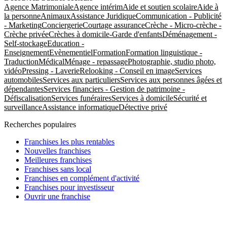
Agence Matrimoniale
Agence intérim
Aide et soutien scolaire
Aide à
la personne
Animaux
Assistance Juridique
Communication - Publicité
- Marketing
Conciergerie
Courtage assurance
Crèche - Micro-crèche -
Crèche privée
Crèches à domicile-Garde d'enfants
Déménagement -
Self-stockage
Education -
Enseignement
Evènementiel
Formation
Formation linguistique -
Traduction
Médical
Ménage - repassage
Photographie, studio photo,
vidéo
Pressing - Laverie
Relooking - Conseil en image
Services
automobiles
Services aux particuliers
Services aux personnes âgées et
dépendantes
Services financiers - Gestion de patrimoine -
Défiscalisation
Services funéraires
Services à domicile
Sécurité et
surveillance
Assistance informatique
Détective privé
Recherches populaires
Franchises les plus rentables
Nouvelles franchises
Meilleures franchises
Franchises sans local
Franchises en complément d'activité
Franchises pour investisseur
Ouvrir une franchise