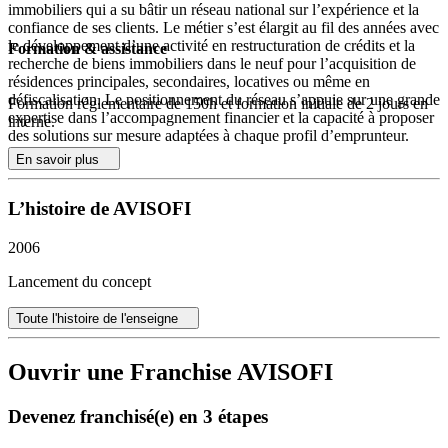
immobiliers qui a su bâtir un réseau national sur l’expérience et la
confiance de ses clients. Le métier s’est élargit au fil des années avec
le développement d’une activité en restructuration de crédits et la
Formation & assistance
recherche de biens immobiliers dans le neuf pour l’acquisition de
résidences principales, secondaires, locatives ou même en
défiscalisation. Le positionnement du réseau s’appuie sur une grande
Formation réglementaire de 150h et formation initiale de 2 jours en
expertise dans l’accompagnement financier et la capacité à proposer
interne.
des solutions sur mesure adaptées à chaque profil d’emprunteur.
En savoir plus
Accompagnement client : une approche personnalisée
L’accompagnement des clients se fait en présentiel, du premier RDV
L’histoire de AVISOFI
jusque chez le Notaire en passant par le RDV en banque. Ce suivi
attentif permet de bâtir une relation de confiance forte et durable,
2006
tout en garantissant une prise en charge optimale à chaque étape du
projet. Les conseillers AVISOFI maintiennent une présence
Lancement du concept
constante, répondant avec réactivité à l’ensemble des besoins
clientéle, pour maximiser la probabilité de réalisation des dossiers et
Toute l'histoire de l'enseigne
insuffler un climat de sérénité tout au long du processus
d’acquisition.
Ouvrir une Franchise AVISOFI
Une confiance éprouvée : la force de la recommandation
Devenez franchisé(e) en 3 étapes
Aujourd’hui AVISOFI est fière d’annoncer que 69% des clients
accompagnés viennent de la recommandation d’autres clients ! Ce