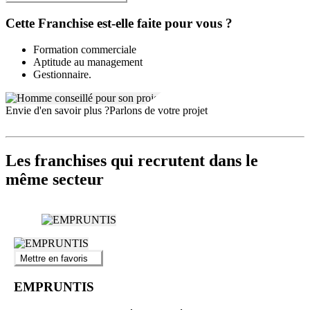
conjuguée à une exigence d’excellence et à une politique de
Cette Franchise est-elle faite pour vous ?
recommandation dynamique, positionne la franchise AVISOFI
comme une opportunité de choix pour les futurs entrepreneurs
souhaitant concilier performance, accompagnement humain et valeur
Formation commerciale
ajoutée concrète.
Aptitude au management
Gestionnaire.
Envie d'en savoir plus ?
Parlons de votre projet
Les franchises qui recrutent dans le
même secteur
Mettre en favoris
EMPRUNTIS