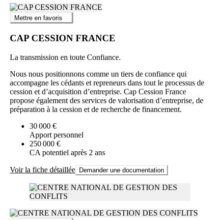
externalisation du service courrier, secrétariat de direction,
gestion d’achats courants.
Mettre en favoris
Cette palette de missions permet de s’adapter très finement à la
CAP CESSION FRANCE
demande des petits entrepreneurs, de créer des solutions à forte
valeur ajoutée et d’assurer une relation durable basée sur la
confiance, la proximité et la performance.
La transmission en toute Confiance.
Un réseau présent sur tout le territoire et engagé dans la
Nous nous positionnons comme un tiers de confiance qui
transformation numérique
accompagne les cédants et repreneurs dans tout le processus de
cession et d’acquisition d’entreprise. Cap Cession France
La communauté AADPROX s’organise autour de valeurs fortes
propose également des services de valorisation d’entreprise, de
d’entraide et de dynamisme local. Les membres du réseau,
préparation à la cession et de recherche de financement.
secrétaires et administrateurs indépendants aguerris à la
digitalisation, offrent leurs compétences sur l’ensemble du territoire
30 000 €
français, illustrant l’ambition de couvrir toutes les régions avec un
Apport personnel
service de qualité. Les outils numériques et collaboratifs apportés
250 000 €
renforcent la capacité d’accompagnement et l’adéquation avec les
CA potentiel après 2 ans
spécificités de chaque marché régional, permettant de répondre
efficacement aux enjeux de digitalisation et de modernisation des
Voir la fiche détaillée
Demander une documentation
PME partout en France. Le réseau facilite l’échange d’expériences
et contribue activement à la diffusion des meilleures pratiques
opérationnelles et technologiques.