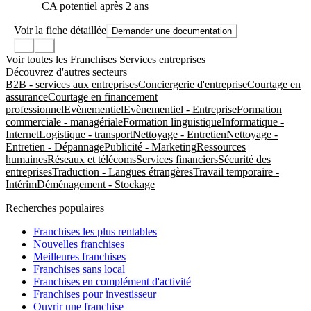
CA potentiel après 2 ans
Voir la fiche détaillée
Demander une documentation
Voir toutes les Franchises Services entreprises
Découvrez d'autres secteurs
B2B - services aux entreprises
Conciergerie d'entreprise
Courtage en
assurance
Courtage en financement
professionnel
Evènementiel
Evènementiel - Entreprise
Formation
commerciale - managériale
Formation linguistique
Informatique -
Internet
Logistique - transport
Nettoyage - Entretien
Nettoyage -
Entretien - Dépannage
Publicité - Marketing
Ressources
humaines
Réseaux et télécoms
Services financiers
Sécurité des
entreprises
Traduction - Langues étrangères
Travail temporaire -
Intérim
Déménagement - Stockage
Recherches populaires
Franchises les plus rentables
Nouvelles franchises
Meilleures franchises
Franchises sans local
Franchises en complément d'activité
Franchises pour investisseur
Ouvrir une franchise