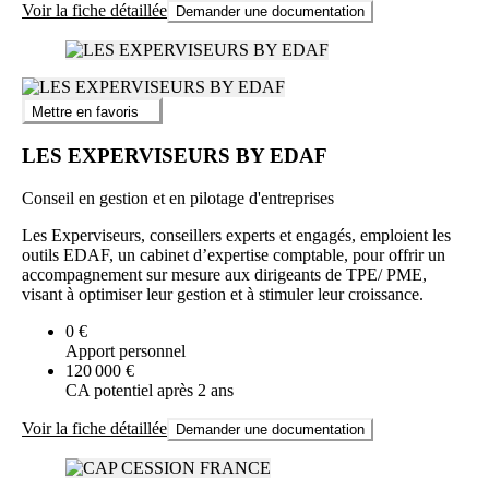
Voir la fiche détaillée
Demander une documentation
L’intégration dans le réseau AADPROX s’accompagne d’un
parcours complet : formation initiale, modules en e-learning,
sessions interactives et suivi personnalisé avec des animateurs
dédiés. Les membres accèdent à une suite d’outils digitaux sécurisés,
Mettre en favoris
facilitant la gestion des clients, la dématérialisation des documents, la
veille administrative et la communication interne.
LES EXPERVISEURS BY EDAF
Des webinaires thématiques sont fréquemment organisés pour
permettre à chacun d’actualiser ses compétences et de rester en
Conseil en gestion et en pilotage d'entreprises
phase avec les exigences du marché en constante mutation.
Les Experviseurs, conseillers experts et engagés, emploient les
Synthèse des prestations phares et typologie des missions
outils EDAF, un cabinet d’expertise comptable, pour offrir un
accompagnement sur mesure aux dirigeants de TPE/ PME,
Le concept AADPROX repose sur une offre de services vaste et
visant à optimiser leur gestion et à stimuler leur croissance.
structurée :
0 €
Support administratif externalisé : gestion des flux
Apport personnel
documentaires, dématérialisation, classement et archivage
120 000 €
sécurisé.
CA potentiel après 2 ans
Assistance RH : collecte de données RH, appui à la paie,
gestion du personnel, premier niveau d’accompagnement RH.
Voir la fiche détaillée
Demander une documentation
Conseil opérationnel : veille, analyse, alertes, soutien à la prise
de décision, relais avec les experts comptables et juridiques.
Services complémentaires : appui aux appels d’offre,