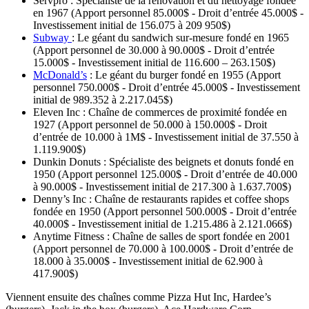
Servpro : Spécialiste de la rénovation et du nettoyage fondée
en 1967 (Apport personnel 85.000$ - Droit d’entrée 45.000$ -
Investissement initial de 156.075 à 209 950$)
Subway
: Le géant du sandwich sur-mesure fondé en 1965
(Apport personnel de 30.000 à 90.000$ - Droit d’entrée
15.000$ - Investissement initial de 116.600 – 263.150$)
McDonald’s
: Le géant du burger fondé en 1955 (Apport
personnel 750.000$ - Droit d’entrée 45.000$ - Investissement
initial de 989.352 à 2.217.045$)
Eleven Inc : Chaîne de commerces de proximité fondée en
1927 (Apport personnel de 50.000 à 150.000$ - Droit
d’entrée de 10.000 à 1M$ - Investissement initial de 37.550 à
1.119.900$)
Dunkin Donuts : Spécialiste des beignets et donuts fondé en
1950 (Apport personnel 125.000$ - Droit d’entrée de 40.000
à 90.000$ - Investissement initial de 217.300 à 1.637.700$)
Denny’s Inc : Chaîne de restaurants rapides et coffee shops
fondée en 1950 (Apport personnel 500.000$ - Droit d’entrée
40.000$ - Investissement initial de 1.215.486 à 2.121.066$)
Anytime Fitness : Chaîne de salles de sport fondée en 2001
(Apport personnel de 70.000 à 100.000$ - Droit d’entrée de
18.000 à 35.000$ - Investissement initial de 62.900 à
417.900$)
Viennent ensuite des chaînes comme Pizza Hut Inc, Hardee’s