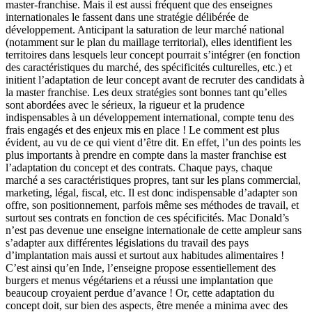
master-franchise. Mais il est aussi fréquent que des enseignes
internationales le fassent dans une stratégie délibérée de
développement. Anticipant la saturation de leur marché national
(notamment sur le plan du maillage territorial), elles identifient les
territoires dans lesquels leur concept pourrait s’intégrer (en fonction
des caractéristiques du marché, des spécificités culturelles, etc.) et
initient l’adaptation de leur concept avant de recruter des candidats à
la master franchise. Les deux stratégies sont bonnes tant qu’elles
sont abordées avec le sérieux, la rigueur et la prudence
indispensables à un développement international, compte tenu des
frais engagés et des enjeux mis en place ! Le comment est plus
évident, au vu de ce qui vient d’être dit. En effet, l’un des points les
plus importants à prendre en compte dans la master franchise est
l’adaptation du concept et des contrats. Chaque pays, chaque
marché a ses caractéristiques propres, tant sur les plans commercial,
marketing, légal, fiscal, etc. Il est donc indispensable d’adapter son
offre, son positionnement, parfois même ses méthodes de travail, et
surtout ses contrats en fonction de ces spécificités. Mac Donald’s
n’est pas devenue une enseigne internationale de cette ampleur sans
s’adapter aux différentes législations du travail des pays
d’implantation mais aussi et surtout aux habitudes alimentaires !
C’est ainsi qu’en Inde, l’enseigne propose essentiellement des
burgers et menus végétariens et a réussi une implantation que
beaucoup croyaient perdue d’avance ! Or, cette adaptation du
concept doit, sur bien des aspects, être menée a minima avec des