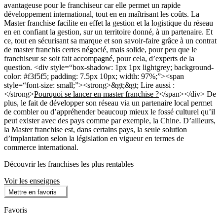
avantageuse pour le franchiseur car elle permet un rapide
développement international, tout en en maîtrisant les coûts. La
Master franchise facilite en effet la gestion et la logistique du réseau
en en confiant la gestion, sur un territoire donné, à un partenaire. Et
ce, tout en sécurisant sa marque et son savoir-faire grâce à un contrat
de master franchis certes négocié, mais solide, pour peu que le
franchiseur se soit fait accompagné, pour cela, d’experts de la
question. <div style=“box-shadow: 1px 1px lightgrey; background-
color: #f3f5f5; padding: 7.5px 10px; width: 97%;”><span
style=“font-size: small;”><strong>&gt;&gt; Lire aussi :
</strong>
Pourquoi se lancer en master franchise ?
</span></div>
De
plus, le fait de développer son réseau via un partenaire local permet
de combler ou d’appréhender beaucoup mieux le fossé culturel qu’il
peut exister avec des pays comme par exemple, la Chine. D’ailleurs,
la Master franchise est, dans certains pays, la seule solution
d’implantation selon la législation en vigueur en termes de
commerce international.
Découvrir les franchises les plus rentables
Voir les enseignes
Mettre en favoris
Favoris