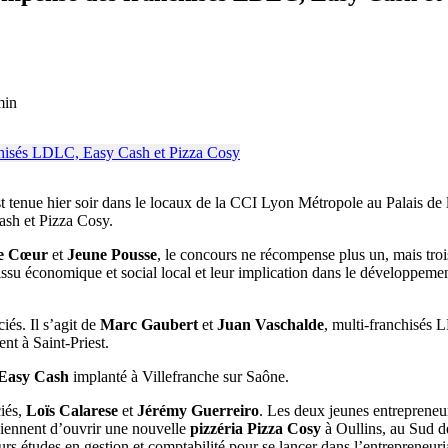
min
est tenue hier soir dans le locaux de la CCI Lyon Métropole au Palais de
ash et Pizza Cosy.
de Cœur
et
Jeune Pousse
, le concours ne récompense plus un, mais tro
issu économique et social local et leur implication dans le développemen
iés. Il s’agit de
Marc Gaubert
et
Juan Vaschalde
, multi-franchisés
nt à Saint-Priest.
Easy Cash
implanté à Villefranche sur Saône.
ciés,
Loïs Calarese
et
Jérémy Guerreiro
. Les deux jeunes entrepreneur
 viennent d’ouvrir une nouvelle
pizzéria Pizza Cosy
à Oullins, au Sud d
urs études en gestion et comptabilité pour se lancer dans l’entrepreneuri