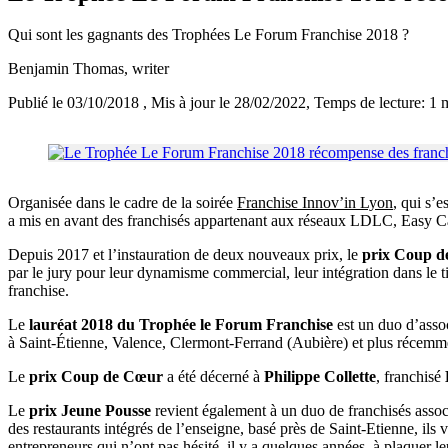
Qui sont les gagnants des Trophées Le Forum Franchise 2018 ?
Benjamin Thomas
, writer
Publié le 03/10/2018
, Mis à jour le 28/02/2022
, Temps de lecture: 1 
Organisée dans le cadre de la soirée
Franchise Innov’in Lyon
, qui s’
a mis en avant des franchisés appartenant aux réseaux LDLC, Easy C
Depuis 2017 et l’instauration de deux nouveaux prix, le
prix Coup 
par le jury pour leur dynamisme commercial, leur intégration dans le t
franchise.
Le
lauréat 2018 du Trophée le Forum Franchise
est un duo d’assoc
à Saint-Étienne, Valence, Clermont-Ferrand (Aubière) et plus récemme
Le
prix Coup de Cœur
a été décerné à
Philippe Collette
, franchisé
Le
prix Jeune Pousse
revient également à un duo de franchisés asso
des restaurants intégrés de l’enseigne, basé près de Saint-Etienne, ils
entrepreneurs qui n’ont pas hésité, il y a quelques années, à plaquer le