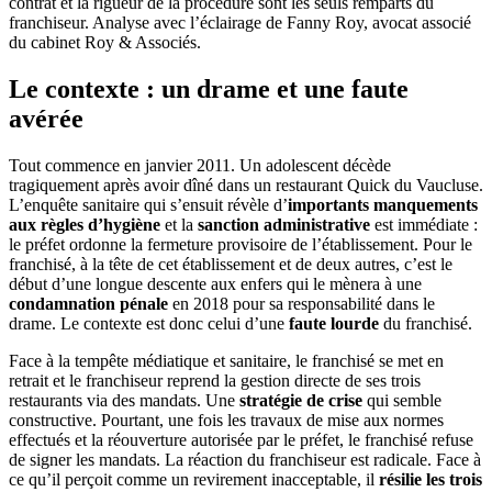
contrat et la rigueur de la procédure sont les seuls remparts du
franchiseur. Analyse avec l’éclairage de Fanny Roy, avocat associé
du cabinet Roy & Associés.
Le contexte : un drame et une faute
avérée
Tout commence en janvier 2011. Un adolescent décède
tragiquement après avoir dîné dans un restaurant Quick du Vaucluse.
L’enquête sanitaire qui s’ensuit révèle d’
importants manquements
aux règles d’hygiène
et la
sanction administrative
est immédiate :
le préfet ordonne la fermeture provisoire de l’établissement. Pour le
franchisé, à la tête de cet établissement et de deux autres, c’est le
début d’une longue descente aux enfers qui le mènera à une
condamnation pénale
en 2018 pour sa responsabilité dans le
drame. Le contexte est donc celui d’une
faute lourde
du franchisé.
Face à la tempête médiatique et sanitaire, le franchisé se met en
retrait et le franchiseur reprend la gestion directe de ses trois
restaurants via des mandats. Une
stratégie de crise
qui semble
constructive. Pourtant, une fois les travaux de mise aux normes
effectués et la réouverture autorisée par le préfet, le franchisé refuse
de signer les mandats. La réaction du franchiseur est radicale. Face à
ce qu’il perçoit comme un revirement inacceptable, il
résilie les trois