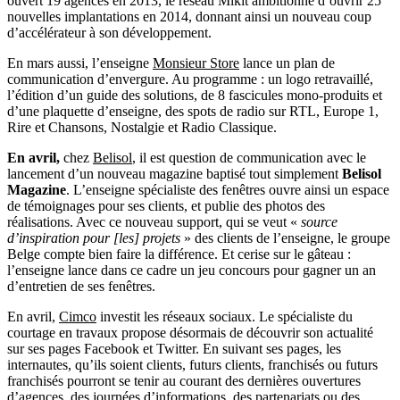
ouvert 19 agences en 2013, le réseau Mikit ambitionne d’ouvrir 25
nouvelles implantations en 2014, donnant ainsi un nouveau coup
d’accélérateur à son développement.
En mars aussi, l’enseigne
Monsieur Store
lance un plan de
communication d’envergure. Au programme : un logo retravaillé,
l’édition d’un guide des solutions, de 8 fascicules mono-produits et
d’une plaquette d’enseigne, des spots de radio sur RTL, Europe 1,
Rire et Chansons, Nostalgie et Radio Classique.
En avril,
chez
Belisol
, il est question de communication avec le
lancement d’un nouveau magazine baptisé tout simplement
Belisol
Magazine
. L’enseigne spécialiste des fenêtres ouvre ainsi un espace
de témoignages pour ses clients, et publie des photos des
réalisations. Avec ce nouveau support, qui se veut «
source
d’inspiration pour [les] projets
» des clients de l’enseigne, le groupe
Belge compte bien faire la différence. Et cerise sur le gâteau :
l’enseigne lance dans ce cadre un jeu concours pour gagner un an
d’entretien de ses fenêtres.
En avril,
Cimco
investit les réseaux sociaux. Le spécialiste du
courtage en travaux propose désormais de découvrir son actualité
sur ses pages Facebook et Twitter. En suivant ses pages, les
internautes, qu’ils soient clients, futurs clients, franchisés ou futurs
franchisés pourront se tenir au courant des dernières ouvertures
d’agences, des journées d’informations, des partenariats ou des