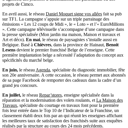
projets de Cimco.
En avril aussi, le réseau
Daniel Moquet signe vos allées
fait sa pub
sur TF1. La campagne s’appuie sur un triple parrainage des
émissions « Les 12 coups de Midi », le « Loto » et l’« EuroMillions
». Cette campagne télévisuelle s’accompagne d’une campagne dans
la presse spécialisée (Mon jardin ma maison, Maison et travaux et
Art et déco).
En mai
, le réseau de paysagistes s’installe aussi en
Belgique. Basé à
Chièvres
, dans la province de Hainaut,
Benoit
Lesens
devient le premier franchisé Belge de l’enseigne. Cette
première implantation belge a nécessité l’adaptation du concept aux
spécificités du marché belge.
En juin,
le réseau
Agenda
, spécialiste du diagnostic immobilier, fête
son 20e anniversaire. A cette occasion, le réseau permet aux abonnés
de sa page Facebook de remporter des cadeaux dans la cadre d’un
grand jeu concours.
En juillet,
le réseau
Repar’stores
, enseigne spécialisée dans la
réparation et la modernisation des volets roulants, et
La Maison des
Travaux
, spécialiste du courtage en travaux font pour la première
fois leur entrée dans le Top 10 de l’Indicateur de la Franchise, un
classement établi deux fois par an qui réunit les enseignes affichant
les meilleures taux de satisfaction des franchisés suite aux enquêtes
réalisés par la structure au cours des 24 mois précédents.