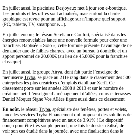
En juillet aussi, le pisciniste
Desjoyaux
met à jour son e-boutique.
Les produits et les offres sont actualisés, mais surtout la charte
graphique est revue pour un affichage sur n’importe quel support
(PC, tablette, TV, smartphone…).
En juillet encore, le réseau Sereliance Confort, spécialisé dans les
énergies renouvelables lance une nouvelle formule pour créer une
franchise. Baptisée « Solo », cette formule présente l’avantage de ne
demander que de faibles charges, avec un bureau à domicile et un
apport personnel de 20.000€ (au lieu de 45.000€ pour la franchise
classique).
En juillet aussi, le groupe Atrya, dont fait partie l’enseigne de
menuiserie
Tryba
, se place au 211e rang dans le classement des 500
entreprises les plus créatrices d’emplois établi par Xerfi. Ce
classement porte sur les années 2008 à 2013 et sur le nombre de
créations net. L’enseigne d’aménagement d’allées, cours et terrasses
Daniel Moquet Signe Vos Allées
figure aussi dans ce classement.
En août,
le réseau
Tryba
, spécialiste des fenêtres, portes et volets,
lance les services Tryba Financement qui proposent des solutions de
financement compétitives avec un taux de 3,91% ! Le dispositif
conçu pour être très souple permet, une fois le dossier réalisé, de
voir son cas étudié dans la journée, avec une finalisation dans la