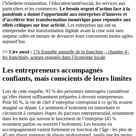
l’hôtellerie-restauration, l’éducation/santé/social, les services aux
particuliers et les commerces.
Le besoin urgent d’action face à la
pandémie a donné l’opportunité aux entreprises d’innover et
d’accélérer leur transformation numérique pour répondre aux
effets critiques sur leur activité.
Les entreprises qui ont su
entreprendre leur transformation digitale avant la crise sont sans
surprise celles en mesure de devancer leurs concurrents moins agiles
aujourd’hui.
>> Lire aussi :
17e Enquête annuelle de la franchise – chapitre 4 :
les franchisés, acteurs engagés dans l’économie locale
Les entrepreneurs accompagnés
confiants, mais conscients de leurs limites
Lors de cette enquête, 93 % des personnes interrogées considèrent
qu’elles étaient suffisamment préparées à devenir entrepreneurs.
Pour 60 %, la vie de chef d’entreprise correspond à ce qu’ils avaient
imaginé au départ. Le sentiment d’isolement est minoritaire et
circonscrit à certaines étapes du parcours entrepreneurial, notamment
dans les mois qui suivent le lancement de l’entreprise (45 %
ressentent parfois ou souvent l’isolement). Les besoins en
accompagnement varient fortement en fonction de l’âge : les plus de
45 ans disent manquer de réseau professionnel, tandis que les moins