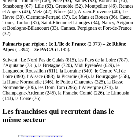
Suivent : Toulouse (100), Nice (93), Nantes (83), Bordeaux (70),
Strasbourg (67), Lille (63), Grenoble (52), Montpellier (46), Rennes
et Angers (43), Metz (42), Nîmes (41), Aix-en-Provence (40), Le
Havre (38), Clermont-Ferrand (37), Le Mans et Rouen (36), Caen,
Tours, Toulon (35), Saint-Étienne et Limoges (34), Nancy, Avignon
et Boulogne-Billancourt (33), Cannes, Perpignan et Fort-de-France
(32).
Palmarès par région : 1e L’Ile de France
(2.973) –
2e Rhône
Alpes
(1.394) –
3e PACA
(1.195).
Suivent : Le Nord Pas de Calais (815), les Pays de la Loire (787),
l’Aquitaine (731), la Bretagne (720), Midi Pyrénées (629), le
Languedoc Roussillon (611), la Lorraine (540), le Centre Val de
Loire (490), l’Alsace (388), la Picardie (369), la Bourgogne (358),
la Haute Normandie (346), le Poitou Charentes (325), la Basse
Normandie (306), les Dom-Tom (296), l’Auvergne (274), la
Champagne-Ardenne (245), la Franche Comté (226), le Limousin
(143), la Corse (76).
Les franchises qui recrutent dans le
même secteur