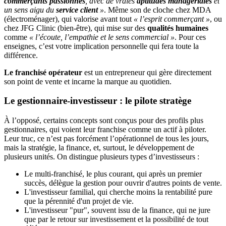
commerçants passionnés
, avec de vraies
aptitudes managériales
et
un sens aigu du
service client
»
. Même son de cloche chez MDA
(électroménager), qui valorise avant tout
« l’esprit commerçant »
, ou
chez JFG Clinic (bien-être), qui mise sur des
qualités humaines
comme
« l’écoute, l’empathie et le sens commercial »
. Pour ces
enseignes, c’est votre implication personnelle qui fera toute la
différence.
Le franchisé opérateur
est un entrepreneur qui gère directement
son point de vente et incarne la marque au quotidien.
Le gestionnaire-investisseur : le pilote stratège
À l’opposé, certains concepts sont conçus pour des profils plus
gestionnaires, qui voient leur franchise comme un actif à piloter.
Leur truc, ce n’est pas forcément l’opérationnel de tous les jours,
mais la stratégie, la finance, et, surtout, le développement de
plusieurs unités. On distingue plusieurs types d’investisseurs :
Le multi-franchisé, le plus courant, qui après un premier
succès, délègue la gestion pour ouvrir d'autres points de vente.
L'investisseur familial, qui cherche moins la rentabilité pure
que la pérennité d'un projet de vie.
L'investisseur "pur", souvent issu de la finance, qui ne jure
que par le retour sur investissement et la possibilité de tout