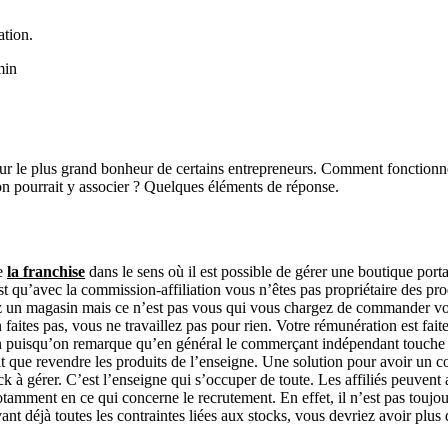
ation.
min
 pour le plus grand bonheur de certains entrepreneurs. Comment fonctionne
on pourrait y associer ? Quelques éléments de réponse.
de
la franchise
dans le sens où il est possible de gérer une boutique port
t qu’avec la commission-affiliation vous n’êtes pas propriétaire des prod
un magasin mais ce n’est pas vous qui vous chargez de commander votre
 faites pas, vous ne travaillez pas pour rien. Votre rémunération est fai
ien puisqu’on remarque qu’en général le commerçant indépendant touche 
 fait que revendre les produits de l’enseigne. Une solution pour avoir un
ck à gérer. C’est l’enseigne qui s’occuper de toute. Les affiliés peuvent a
tamment en ce qui concerne le recrutement. En effet, il n’est pas toujours
evant déjà toutes les contraintes liées aux stocks, vous devriez avoir plus 