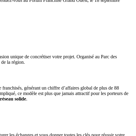
n ! Rendez-vous au Forum Franchise Grand Ouest, le 18 septembre
asion unique de concrétiser votre projet. Organisé au Parc des
de la région.
 franchisés, générant un chiffre d’affaires global de plus de 88
pliqué, ce modèle est plus que jamais attractif pour les porteurs de
réseau solide
.
urer les échanges et vous donner toutes les clés pour réussir votre