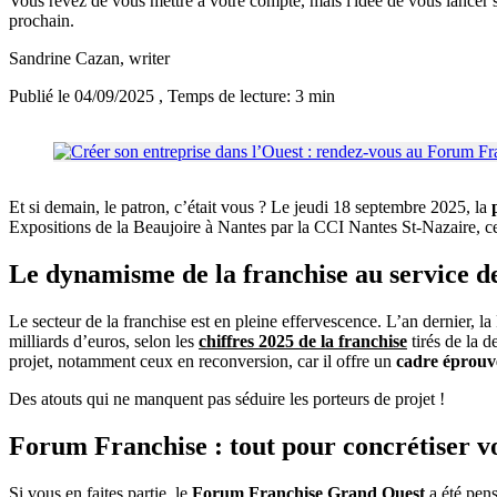
Vous rêvez de vous mettre à votre compte, mais l'idée de vous lancer 
prochain.
Sandrine Cazan
, writer
Publié le 04/09/2025
, Temps de lecture: 3 min
Et si demain, le patron, c’était vous ? Le jeudi 18 septembre 2025, la
Expositions de la Beaujoire à Nantes par la CCI Nantes St-Nazaire, ce
Le dynamisme de la franchise au service d
Le secteur de la franchise est en pleine effervescence. L’an dernier, l
milliards d’euros, selon les
chiffres 2025 de la franchise
tirés de la 
projet, notamment ceux en reconversion, car il offre un
cadre éprouvé
Des atouts qui ne manquent pas séduire les porteurs de projet !
Forum Franchise : tout pour concrétiser vo
Si vous en faites partie, le
Forum Franchise Grand Ouest
a été pens