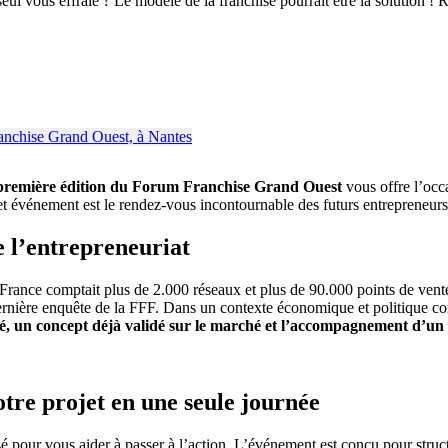
seul vous effraie ? Le modèle de la franchise pourrait être la solutio
première édition du Forum Franchise Grand Ouest
vous offre l’occ
t événement est le rendez-vous incontournable des futurs entrepreneurs 
e l’entrepreneuriat
a France comptait plus de 2.000 réseaux et plus de 90.000 points de vente
dernière enquête de la FFF. Dans un contexte économique et politique com
, un concept déjà validé sur le marché et l’accompagnement d’un 
tre projet en une seule journée
é pour vous aider à passer à l’action. L’événement est conçu pour struct