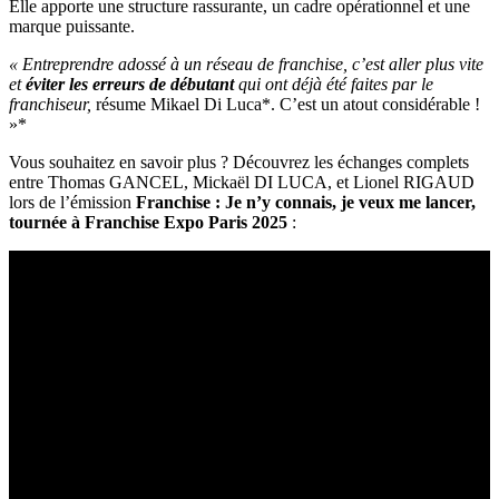
Elle apporte une structure rassurante, un cadre opérationnel et une
marque puissante.
« Entreprendre adossé à un réseau de franchise, c’est aller plus vite
et
éviter les erreurs de débutant
qui ont déjà été faites par le
franchiseur,
résume Mikael Di Luca*. C’est un atout considérable !
»*
Vous souhaitez en savoir plus ? Découvrez les échanges complets
entre Thomas GANCEL, Mickaël DI LUCA, et Lionel RIGAUD
lors de l’émission
Franchise : Je n’y connais, je veux me lancer,
tournée à Franchise Expo Paris 2025
: