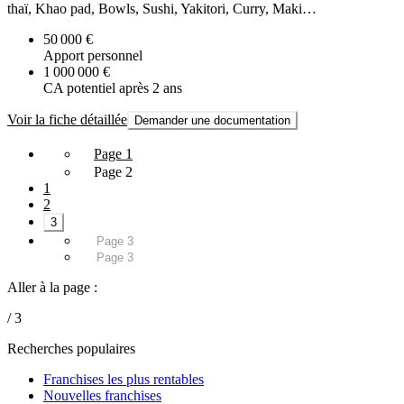
thaï, Khao pad, Bowls, Sushi, Yakitori, Curry, Maki…
50 000 €
Apport personnel
1 000 000 €
CA potentiel après 2 ans
Voir la fiche détaillée
Demander une documentation
Page 1
Page 2
1
2
3
Page 3
Page 3
Aller à la page :
/ 3
Recherches populaires
Franchises les plus rentables
Nouvelles franchises