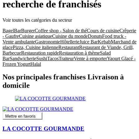
recherche de franchisés
Voir toutes les catégories du secteur
Bagel
Bar
Burger
Coffee shop - Salon de thé
Cours de cuisine
Crêperie
- Gaufre
Cuisine asiatique
Cuisine du monde
Donuts
Food truck -
Vente ambulante
Gastronomie
Hôtellerie
Juice Bar
Kebab
Marchand de
glace
Pizza, Cuisine italienne
Restaurant
Restaurant de Viande, Grill,
Barbecue
Restauration rapide
Restauration à thème
Salad
Bar
Sandwicherie
Sushi
Tacos
Traiteur
Vente à emporter
Yaourt Glacé -
Frozen Yogurt
Halal
Nos principales franchises Livraison à
domicile
Mettre en favoris
LA COCOTTE GOURMANDE