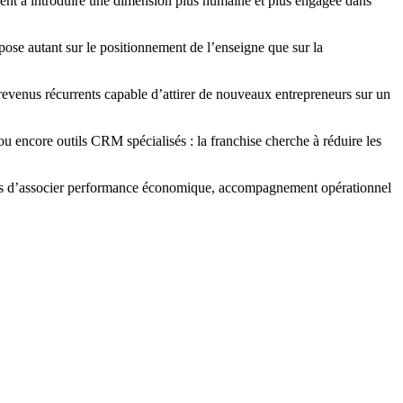
chent à introduire une dimension plus humaine et plus engagée dans
pose autant sur le positionnement de l’enseigne que sur la
revenus récurrents capable d’attirer de nouveaux entrepreneurs sur un
 encore outils CRM spécialisés : la franchise cherche à réduire les
bles d’associer performance économique, accompagnement opérationnel