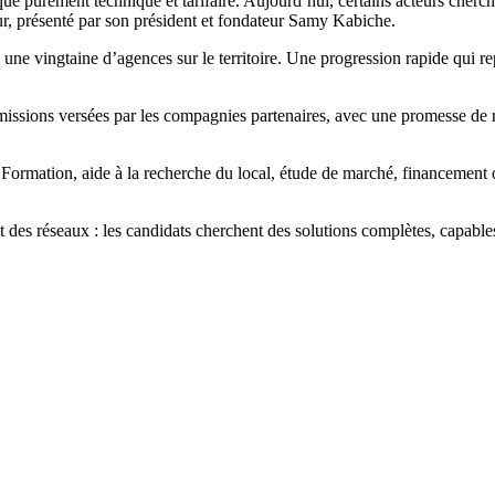
que purement technique et tarifaire. Aujourd’hui, certains acteurs cher
r, présenté par son président et fondateur Samy Kabiche.
une vingtaine d’agences sur le territoire. Une progression rapide qui re
mmissions versées par les compagnies partenaires, avec une promesse de 
ormation, aide à la recherche du local, étude de marché, financement ou
 des réseaux : les candidats cherchent des solutions complètes, capa