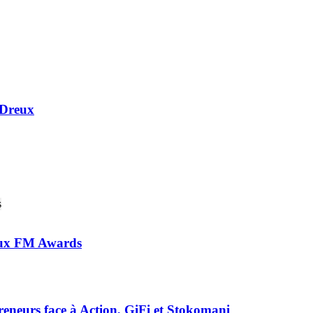
 Dreux
 aux FM Awards
preneurs face à Action, GiFi et Stokomani