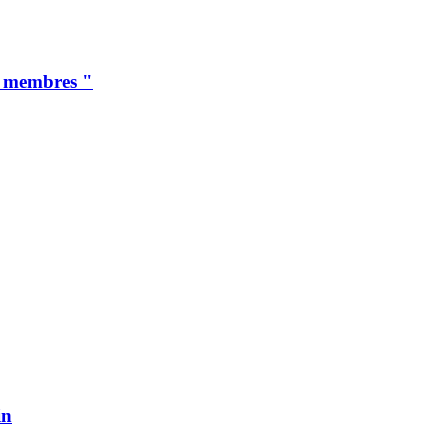
es membres "
in