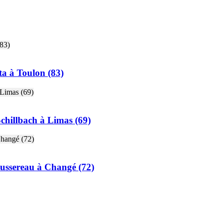
a à Toulon (83)
hillbach à Limas (69)
ssereau à Changé (72)