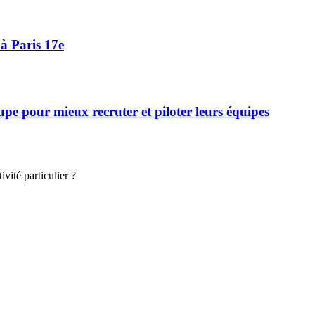
à Paris 17e
 pour mieux recruter et piloter leurs équipes
vité particulier ?