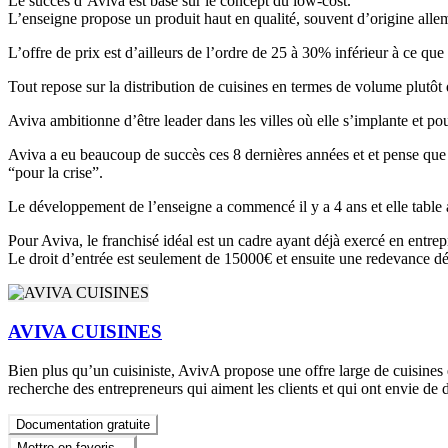
Le succès d’Aviva est basé sur le concept du low-cost.
L’enseigne propose un produit haut en qualité, souvent d’origine alleman
L’offre de prix est d’ailleurs de l’ordre de 25 à 30% inférieur à ce que 
Tout repose sur la distribution de cuisines en termes de volume plutôt q
Aviva ambitionne d’être leader dans les villes où elle s’implante et pou
Aviva a eu beaucoup de succès ces 8 dernières années et et pense que 2
“pour la crise”.
Le développement de l’enseigne a commencé il y a 4 ans et elle table 
Pour Aviva, le franchisé idéal est un cadre ayant déjà exercé en ent
Le droit d’entrée est seulement de 15000€ et ensuite une redevance dégr
AVIVA CUISINES
Bien plus qu’un cuisiniste, AvivA propose une offre large de cuisines
recherche des entrepreneurs qui aiment les clients et qui ont envie de d
Documentation gratuite
Mettre en favoris