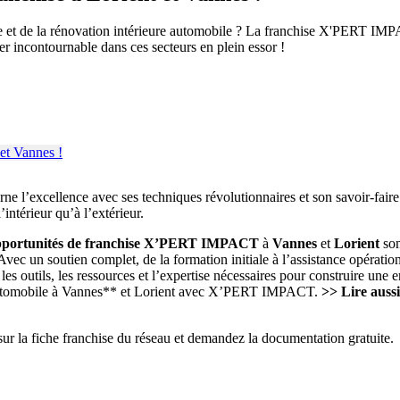
re et de la rénovation intérieure automobile ? La franchise X'PERT IMP
er incontournable dans ces secteurs en plein essor !
l’excellence avec ses techniques révolutionnaires et son savoir-faire 
’intérieur qu’à l’extérieur.
pportunités de franchise X’PERT IMPACT
à
Vannes
et
Lorient
son
 Avec un soutien complet, de la formation initiale à l’assistance opérat
tils, les ressources et l’expertise nécessaires pour construire une entr
rie automobile à Vannes** et Lorient avec X’PERT IMPACT.
>> Lire aussi
sur la fiche franchise du réseau et demandez la documentation gratuite.