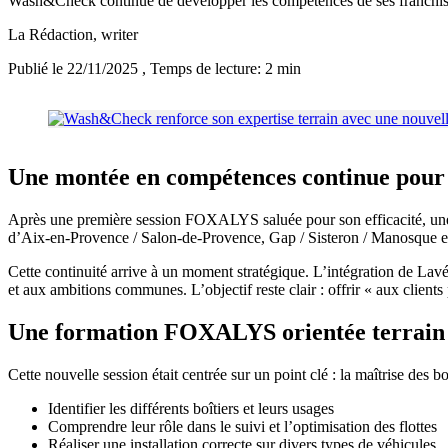
Wash&Check continue de développer les compétences de ses franchi
La Rédaction
, writer
Publié le 22/11/2025
, Temps de lecture: 2 min
Une montée en compétences continue po
Après une première session FOXALYS saluée pour son efficacité, une 
d’Aix-en-Provence / Salon-de-Provence, Gap / Sisteron / Manosque et 
Cette continuité arrive à un moment stratégique. L’intégration de 
et aux ambitions communes. L’objectif reste clair : offrir « aux clients 
Une formation FOXALYS orientée terrain
Cette nouvelle session était centrée sur un point clé : la maîtrise des 
Identifier les différents boîtiers et leurs usages
Comprendre leur rôle dans le suivi et l’optimisation des flottes
Réaliser une installation correcte sur divers types de véhicules