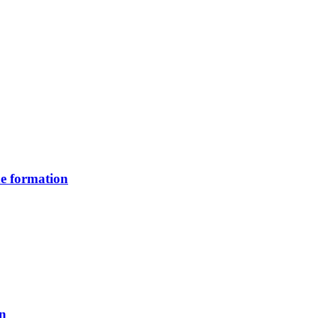
de formation
en