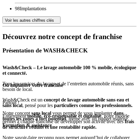
98
Implantations
Voir les autres chiffres clés
Découvrez notre concept de franchise
Présentation de WASH&CHECK
Wash&Check – Le lavage automobile 100 % mobile, écologique
et connecté.
Tous les services du lavage et de l’entretien automobile réunis, sans
Où implanter votre franchise
besoin de local.
Wash&Check est un
concept de lavage automobile sans eau et
Partout !
sans local
, pensé pour les
particuliers comme les professionnels.
Notre concept
sans local
vous permet de vous implanter
dans
Entièrement
mobile, éco-responsable et digitalisé
, notre modèle
toutes les zones à fort potentiel
, même avec un budget maîtrisé.
permet à chaque franchisé de développer son activité avec des
frais
Formation & assistance
de structure réduits et une rentabilité rapide.
Notre savoir-faire reconnu nous permet aujourd’hui de collaborer