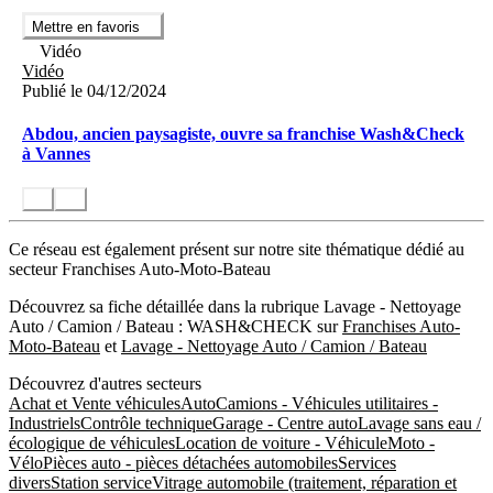
Mettre en favoris
Vidéo
Vidéo
Publié le 04/12/2024
Abdou, ancien paysagiste, ouvre sa franchise Wash&Check
à Vannes
Ce réseau est également présent sur notre site thématique dédié au
secteur Franchises Auto-Moto-Bateau
Découvrez sa fiche détaillée dans la rubrique Lavage - Nettoyage
Auto / Camion / Bateau : WASH&CHECK sur
Franchises Auto-
Moto-Bateau
et
Lavage - Nettoyage Auto / Camion / Bateau
Découvrez d'autres secteurs
Achat et Vente véhicules
Auto
Camions - Véhicules utilitaires -
Industriels
Contrôle technique
Garage - Centre auto
Lavage sans eau /
écologique de véhicules
Location de voiture - Véhicule
Moto -
Vélo
Pièces auto - pièces détachées automobiles
Services
divers
Station service
Vitrage automobile (traitement, réparation et