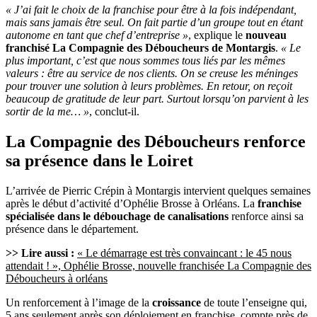
« J’ai fait le choix de la franchise pour être à la fois indépendant,
mais sans jamais être seul. On fait partie d’un groupe tout en étant
autonome en tant que chef d’entreprise »
, explique le
nouveau
franchisé La Compagnie des Déboucheurs de Montargis
.
« Le
plus important, c’est que nous sommes tous liés par les mêmes
valeurs : être au service de nos clients. On se creuse les méninges
pour trouver une solution à leurs problèmes. En retour, on reçoit
beaucoup de gratitude de leur part. Surtout lorsqu’on parvient à les
sortir de la me… »
, conclut-il.
La Compagnie des Déboucheurs renforce
sa présence dans le Loiret
L’arrivée de Pierric Crépin à Montargis intervient quelques semaines
après le début d’activité d’Ophélie Brosse à Orléans. La
franchise
spécialisée dans le débouchage de canalisations
renforce ainsi sa
présence dans le département.
>> Lire aussi :
« Le démarrage est très convaincant : le 45 nous
attendait ! », Ophélie Brosse, nouvelle franchisée La Compagnie des
Déboucheurs à orléans
Un renforcement à l’image de la
croissance
de toute l’enseigne qui,
5 ans seulement après son déploiement en franchise, compte près de