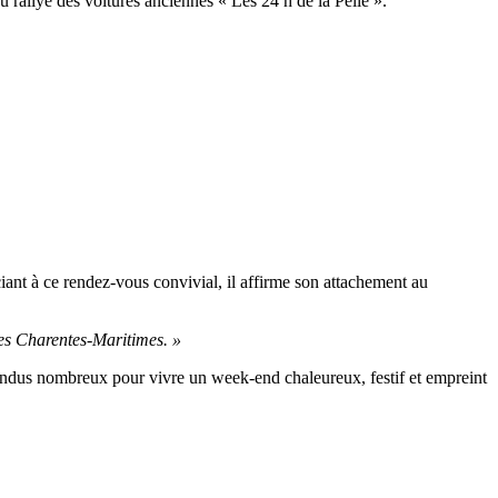
u rallye des voitures anciennes « Les 24 h de la Pelle ».
iant à ce rendez-vous convivial, il affirme son attachement au
es Charentes-Maritimes. »
tendus nombreux pour vivre un week-end chaleureux, festif et empreint