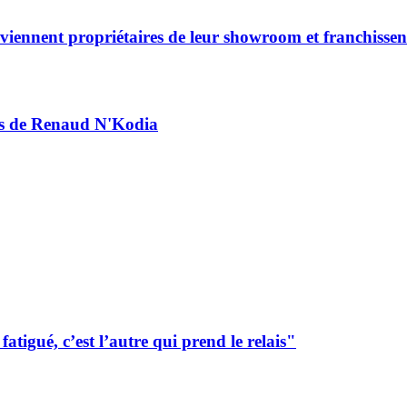
viennent propriétaires de leur showroom et franchisse
urs de Renaud N'Kodia
tigué, c’est l’autre qui prend le relais"