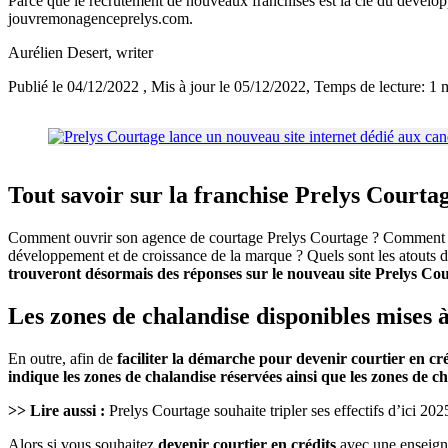
Parce que le recrutement de nouveaux franchisés est la clé du développ
jouvremonagenceprelys.com.
Aurélien Desert
, writer
Publié le 04/12/2022
, Mis à jour le 05/12/2022
, Temps de lecture: 1 
Tout savoir sur la franchise Prelys Courta
Comment ouvrir son agence de courtage Prelys Courtage ? Comment affil
développement et de croissance de la marque ? Quels sont les atouts 
trouveront désormais des réponses sur le nouveau site Prelys Co
Les zones de chalandise disponibles mises 
En outre, afin de
faciliter la démarche pour devenir courtier en cré
indique les zones de chalandise réservées ainsi que les zones de c
>> Lire aussi :
Prelys Courtage souhaite tripler ses effectifs d’ici 202
Alors si vous souhaitez
devenir courtier en crédits
avec une enseigne