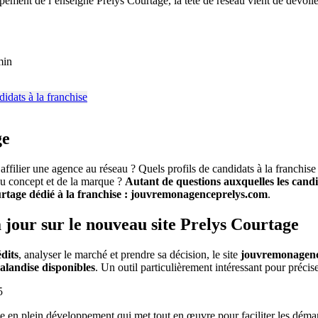
ement de l’enseigne Prelys Courtage, la tête de réseau vient de dévoiler
min
ge
ier une agence au réseau ? Quels profils de candidats à la franchise l’
du concept et de la marque ?
Autant de questions auxquelles les candi
urtage dédié à la franchise : jouvremonagenceprelys.com
.
à jour sur le nouveau site Prelys Courtage
dits
, analyser le marché et prendre sa décision, le site
jouvremonagence
halandise disponibles
. Un outil particulièrement intéressant pour précis
5
 en plein développement qui met tout en œuvre pour faciliter les démar