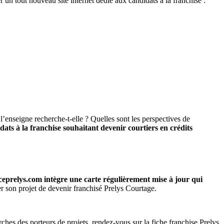
 un tout nouveau site internet dédié aux candidats à la franchise :
enseigne recherche-t-elle ? Quelles sont les perspectives de
dats à la franchise souhaitant devenir courtiers en crédits
prelys.com intègre une carte régulièrement mise à jour qui
er son projet de devenir franchisé Prelys Courtage.
ches des porteurs de projets, rendez-vous sur la fiche
franchise Prelys