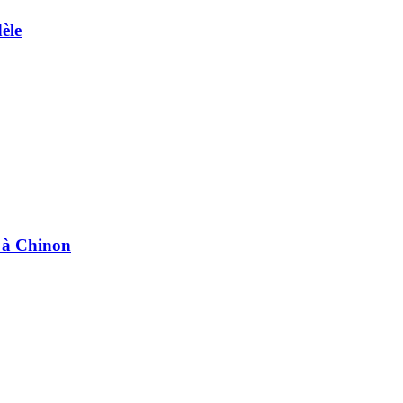
èle
e à Chinon