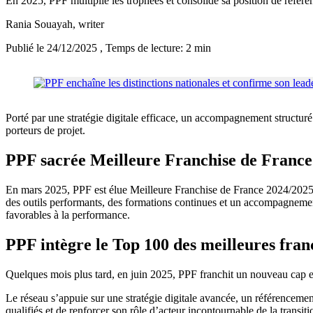
En 2025, PPF multiplie les trophées et consolide sa position de référe
Rania Souayah
, writer
Publié le 24/12/2025
, Temps de lecture: 2 min
Porté par une stratégie digitale efficace, un accompagnement structuré e
porteurs de projet.
PPF sacrée Meilleure Franchise de France
En mars 2025, PPF est élue Meilleure Franchise de France 2024/2025 d
des outils performants, des formations continues et un accompagnement 
favorables à la performance.
PPF intègre le Top 100 des meilleures fran
Quelques mois plus tard, en juin 2025, PPF franchit un nouveau cap en
Le réseau s’appuie sur une stratégie digitale avancée, un référencemen
qualifiés et de renforcer son rôle d’acteur incontournable de la transit