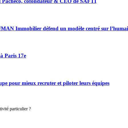
riel Pacheco, cofondateur & CEO de SAFTI
HUMAN Immobilier défend un modèle centré sur l’huma
à Paris 17e
 pour mieux recruter et piloter leurs équipes
vité particulier ?