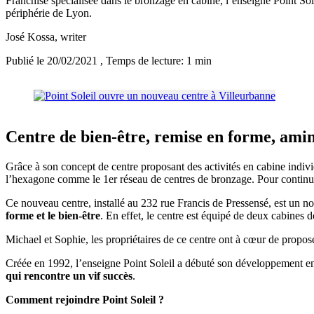
Franchise spécialisée dans le bronzage en cabine, l’enseigne Point Sol
périphérie de Lyon.
José Kossa
, writer
Publié le 20/02/2021
, Temps de lecture: 1 min
Centre de bien-être, remise en forme, ami
Grâce à son concept de centre proposant des activités en cabine individ
l’hexagone comme le 1er réseau de centres de bronzage. Pour continuer
Ce nouveau centre, installé au 232 rue Francis de Pressensé, est un 
forme et le bien-être
. En effet, le centre est équipé de deux cabines
Michael et Sophie, les propriétaires de ce centre ont à cœur de propo
Créée en 1992, l’enseigne Point Soleil a débuté son développement en 
qui rencontre un vif succès
.
Comment rejoindre Point Soleil ?