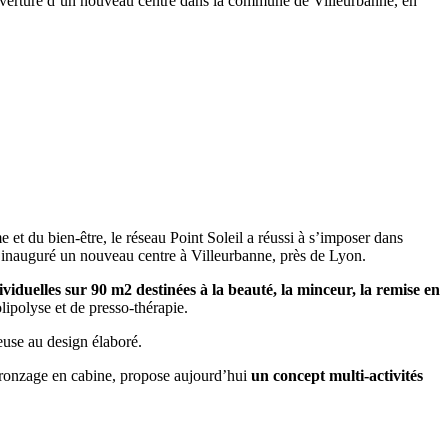
l’ouverture d’un nouveau centre dans la commune de Villeurbanne, en
 et du bien-être, le réseau Point Soleil a réussi à s’imposer dans
t inauguré un nouveau centre à Villeurbanne, près de Lyon.
viduelles sur 90 m2 destinées à la beauté, la minceur, la remise en
lipolyse et de presso-thérapie.
euse au design élaboré.
 bronzage en cabine, propose aujourd’hui
un concept multi-activités