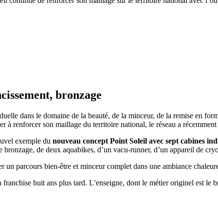
eil continue de renforcer son maillage sur le territoire national avec 
ncissement, bronzage
uelle dans le domaine de la beauté, de la minceur, de la remise en forme
 à renforcer son maillage du territoire national, le réseau a récemmen
nouvel exemple du
nouveau concept Point Soleil avec sept cabines indi
 de bronzage, de deux aquabikes, d’un vacu-runner, d’un appareil de cryo
ser un parcours bien-être et minceur complet dans une ambiance chaleur
franchise huit ans plus tard. L’enseigne, dont le métier originel est le