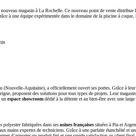
’un nouveau magasin à La Rochelle. Ce nouveau point de vente distribue 
râce à une équipe expérimentée dans le domaine de la piscine à coque,
min
 (Nouvelle-Aquitaine), a officiellement ouvert ses portes. Grâce à leur 
eigne, proposent des solutions pour tous types de projets. Leur magasi
e un
espace showroom
dédié à la détente et au bien-être avec une large 
es polyester fabriquées dans ses
usines françaises
situées à Pia et Arge
s aux mains expertes de techniciens. Grâce à une parfaite étanchéité et u
rmet d’apporter un produit fini et une rapide satisfaction au client final