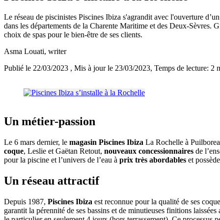
Le réseau de piscinistes Piscines Ibiza s'agrandit avec l'ouverture d
dans les départements de la Charente Maritime et des Deux-Sèvres. G
choix de spas pour le bien-être de ses clients.
Asma Louati
, writer
Publié le 22/03/2023
, Mis à jour le 23/03/2023
, Temps de lecture: 2 
Un métier-passion
Le 6 mars dernier, le
magasin Piscines Ibiza
La Rochelle à Puilboreau
coque
, Leslie et Gaëtan Retout,
nouveaux concessionnaires
de l’ens
pour la piscine et l’univers de l’eau à
prix très abordables
et possèd
Un réseau attractif
Depuis 1987,
Piscines Ibiza
est reconnue pour la qualité de ses coqu
garantit la pérennité de ses bassins et de minutieuses finitions laissée
le particulier en seulement 4 jours (hors terrassement). Ce processus pe