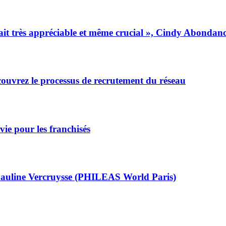
 était très appréciable et même crucial », Cindy Abonda
uvrez le processus de recrutement du réseau
ie pour les franchisés
, Pauline Vercruysse (PHILEAS World Paris)