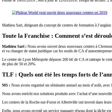
Publié le 16/01/2019
, Mis à jour le 12/03/2019
, Temps de lecture: 2 
Mathieu Sari, dirigeant du concept de centres de formation à l’anglais
Toute la Franchise : Comment s’est déroul
Mathieu Sari :
Nous avons ouvert deux nouveaux centres à Clermont-F
et va changer de statut juridique car les seuils de CA d’autoentreprene
Le centre de Lyon Métropole dépasse 200 k€ de CA et rattrape le cent
de plus de 50 et 20%.
TLF : Quels ont été les temps forts de l’an
MS :
Nous avons organisé un séminaire annuel au mois d’août, avec le 
Nous avons enrichi nos solutions produits avec l’achat d’une nouvelle
Les centres de la Roche-sur-Foron et Albertville ont investi dans leurs
Enfin, nous avons recruté un service manager réseau dont la tâche est d’