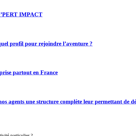
re X’PERT IMPACT
el profil pour rejoindre l’aventure ?
prise partout en France
s agents une structure complète leur permettant de déve
vité particulier ?