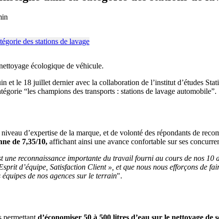
min
 nettoyage écologique de véhicule.
et le 18 juillet dernier avec la collaboration de l’institut d’études Sta
tégorie “les champions des transports : stations de lavage automobile”.
, de niveau d’expertise de la marque, et de volonté des répondants de rec
ne de 7,35/10,
affichant ainsi une avance confortable sur ses concurren
est une reconnaissance importante du travail fourni au cours de nos 10 
sprit d’équipe, Satisfaction Client », et que nous nous efforçons de fai
s équipes de nos agences sur le terrain
".
s permettant
d’économiser 50 à 500 litres d’eau sur le nettoyage de 