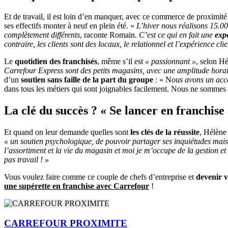
Et de travail, il est loin d’en manquer, avec ce commerce de proximité
ses effectifs monter à neuf en plein été. «
L’hiver nous réalisons 15.00
complètement différents
, raconte Romain.
C’est ce qui en fait une
expé
contraire, les clients sont des locaux, le relationnel et l’expérience cl
Le
quotidien des franchisés
, même s’il est
« passionnant »
, selon Hé
Carrefour Express sont des petits magasins, avec une amplitude hora
d’un
soutien sans faille de la part du groupe
: « N
ous avons un acco
dans tous les métiers qui sont joignables facilement. Nous ne sommes 
La clé du succès ? « Se lancer en franchise
Et quand on leur demande quelles sont
les clés de la réussite
, Hélène
« un soutien psychologique, de pouvoir partager ses inquiétudes mais a
l’assortiment et la vie du magasin et moi je m’occupe de la gestion et 
pas travail ! »
Vous voulez faire comme ce couple de chefs d’entreprise et
devenir 
une supérette en franchise avec Carrefour
!
CARREFOUR PROXIMITE