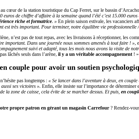
 au cœur de la station touristique du Cap Ferret, sur le bassin d’Arcach
0 euros de chiffre d’affaire à la semaine quand l’été c’est 15.000 euros
rience riche et formatrice
. »
En plein saison estivale, les vacanciers af
ient est très important. Pour terminer, notre équilibre vie professionnelle
lène, n’est pas de tout repas, avec les livraisons à réceptionner, les comm
ire important. Dans une journée nous sommes amenés à tout faire ! »
, 
mpagnement suivi et adapté, tous les mois nous avons la visite de notre
pas lâchés seuls dans l’arène,
il y a un véritable accompagnement
! »
 en couple pour avoir un soutien psychologiq
 n’hésite pas longtemps :
« Se lancer dans l’aventure à deux, en couple
ussi ses victoires ».
Enfin, elle insiste sur l’importance de détermine
de la zone de caisse, cela évite de se marcher dessus. Et puis,
en couple
votre propre patron en gérant un magasin Carrefour
? Rendez-vous 