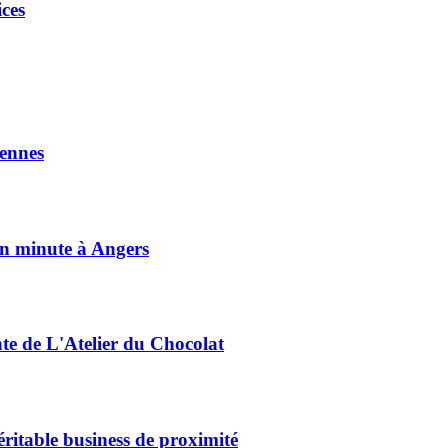
ces
ennes
on minute à Angers
nte de L'Atelier du Chocolat
éritable business de proximité