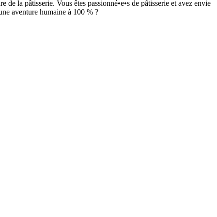
re de la pâtisserie. Vous êtes passionné•e•s de pâtisserie et avez envie
ns une aventure humaine à 100 % ?