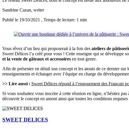
Le réseau Sweet Délices, dont le concept est dédié aux amoureux de la 
Sandrine Cazan
, writer
Publié le 19/10/2021
, Temps de lecture: 1 min
Vous rêvez d’un lieu qui proposerait à la fois des
ateliers de pâtisseri
Sweet Délices l’a créé pour vous ! Cette enseigne qui se développe 
et la vente de gâteaux et accessoires
en tout genre.
Afin de présenter en détail son concept et les atouts de ce dernier sur
renseignements et échanger avec l’équipe en charge du développemen
>> Lire aussi :
Sweet Délices répond à l’engouement des Français p
Si vous souhaitez vous inscrire à cette réunion en ligne, n’hésitez p
découvrir le concept en amont ainsi que toutes les conditions requises
SWEET DELICES