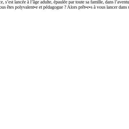
 s’est lancée à l’âge adulte, épaulée par toute sa famille, dans l’aventu
 Vous êtes polyvalent•e et pédagogue ? Alors prêt•e•s à vous lancer da