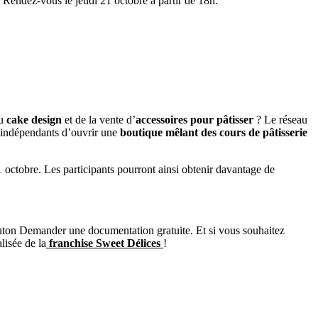
. Rendez-vous le jeudi 21 octobre à partir de 18h.
au
cake design
et de la vente d’
accessoires pour pâtisser
? Le réseau
s indépendants d’ouvrir une
boutique mêlant des cours de pâtisserie
1 octobre. Les participants pourront ainsi obtenir davantage de
bouton Demander une documentation gratuite. Et si vous souhaitez
lisée de la
franchise Sweet Délices
!