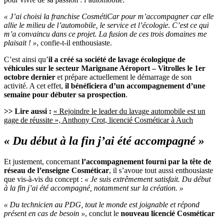
« J’ai choisi la franchise CosmétiCar pour m’accompagner car elle
allie le milieu de l’automobile, le service et l’écologie. C’est ce qui
m’a convaincu dans ce projet. La fusion de ces trois domaines me
plaisait ! »
, confie-t-il enthousiaste.
C’est ainsi qu’
il a créé sa société de lavage écologique de
véhicules sur le secteur Marignane Aéroport – Vitrolles le 1er
octobre dernier
et prépare actuellement le démarrage de son
activité. A cet effet,
il bénéficiera d’un accompagnement d’une
semaine pour débuter sa prospection
.
>> Lire aussi :
« Rejoindre le leader du lavage automobile est un
gage de réussite », Anthony Crot, licencié Cosméticar à Auch
« Du début à la fin j’ai été accompagné »
Et justement, concernant
l’accompagnement fourni par la tête de
réseau de l’enseigne Cosméticar
, il s’avoue tout aussi enthousiaste
que vis-à-vis du concept :
« Je suis extrêmement satisfait. Du début
à la fin j’ai été accompagné, notamment sur la création. »
« Du technicien au PDG, tout le monde est joignable et répond
présent en cas de besoin »
, conclut le
nouveau licencié Cosméticar