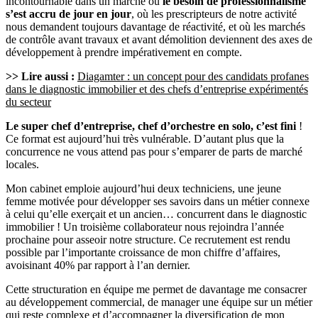
incontournable dans un marché où
le besoin de professionnalisme
s’est accru de jour en jour
, où les prescripteurs de notre activité
nous demandent toujours davantage de réactivité, et où les marchés
de contrôle avant travaux et avant démolition deviennent des axes de
développement à prendre impérativement en compte.
>> Lire aussi :
Diagamter : un concept pour des candidats profanes
dans le diagnostic immobilier et des chefs d’entreprise expérimentés
du secteur
Le super chef d’entreprise, chef d’orchestre en solo, c’est fini
!
Ce format est aujourd’hui très vulnérable. D’autant plus que la
concurrence ne vous attend pas pour s’emparer de parts de marché
locales.
Mon cabinet emploie aujourd’hui deux techniciens, une jeune
femme motivée pour développer ses savoirs dans un métier connexe
à celui qu’elle exerçait et un ancien… concurrent dans le diagnostic
immobilier ! Un troisième collaborateur nous rejoindra l’année
prochaine pour asseoir notre structure. Ce recrutement est rendu
possible par l’importante croissance de mon chiffre d’affaires,
avoisinant 40% par rapport à l’an dernier.
Cette structuration en équipe me permet de davantage me consacrer
au développement commercial, de manager une équipe sur un métier
qui reste complexe et d’accompagner la diversification de mon