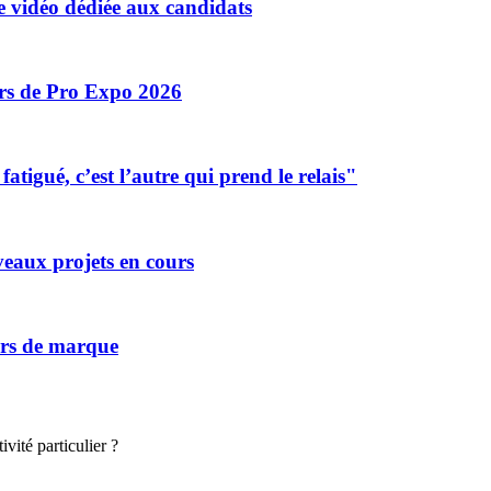
 vidéo dédiée aux candidats
ors de Pro Expo 2026
tigué, c’est l’autre qui prend le relais"
eaux projets en cours
vers de marque
vité particulier ?