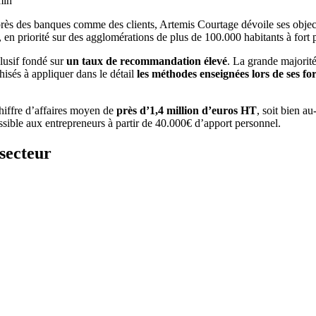
min
près des banques comme des clients, Artemis Courtage dévoile ses obje
, en priorité sur des agglomérations de plus de 100.000 habitants à fort p
lusif fondé sur
un taux de recommandation élevé
. La grande majorité
hisés à appliquer dans le détail
les méthodes enseignées lors de ses f
chiffre d’affaires moyen de
près d’1,4 million d’euros HT
, soit bien a
ssible aux entrepreneurs à partir de 40.000€ d’apport personnel.
secteur