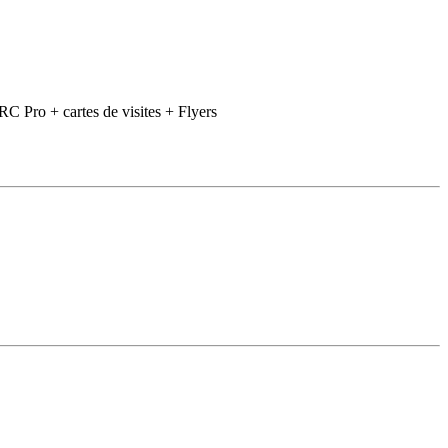
n RC Pro + cartes de visites + Flyers
n assurances IARD ( 3 mois après installation)