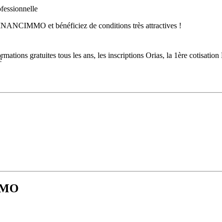
ofessionnelle
ANCIMMO et bénéficiez de conditions très attractives !
ormations gratuites tous les ans, les inscriptions Orias, la 1ère cotisatio
e
 notre centre formation partenaire
r, regroupement de crédits, assurance-emprunteur et codes de courtage e
e dans le pack de démarrage
MMO