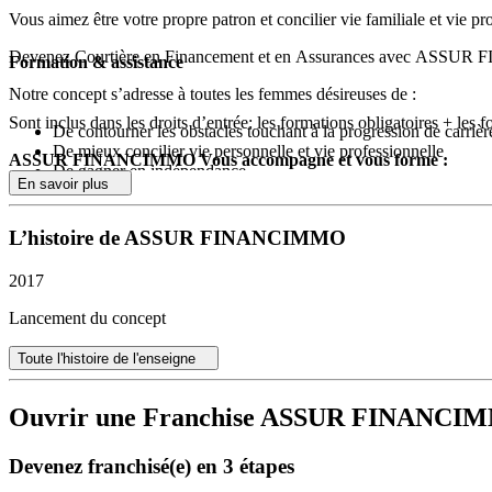
Vous aimez être votre propre patron et concilier vie familiale et vie pr
Devenez Courtière en Financement et en Assurances avec ASSUR FIN
Formation & assistance
Notre concept s’adresse à toutes les femmes désireuses de :
Sont inclus dans les droits d’entrée: les formations obligatoires + les f
De contourner les obstacles touchant à la progression de carrièr
De mieux concilier vie personnelle et vie professionnelle
ASSUR FINANCIMMO Vous accompagne et vous forme :
De gagner en indépendance
En savoir plus
Intégration au parcours IOBSP & MIAS en E-learning auprès de
Mise en Place de toute la logistique: Logiciel crédit immobilie
L’histoire de ASSUR FINANCIMMO
Accompagnement personnel : ouverture compte, RC Pro inclus
Assistance recherche de financement
2017
Un accompagnement permanen
t :
Lancement du concept
Au moment de votre lancement
Au cours de votre activité par toute l’équipe du siège
Toute l'histoire de l'enseigne
Mise en relation avec nos partenaires
Ouvrir une Franchise ASSUR FINANCI
Devenez franchisé(e) en 3 étapes