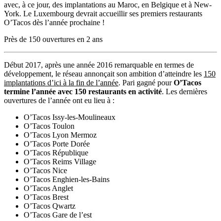
avec, à ce jour, des implantations au Maroc, en Belgique et à New-
York. Le Luxembourg devrait accueillir ses premiers restaurants
O’Tacos dès l’année prochaine !
Près de 150 ouvertures en 2 ans
Début 2017, après une année 2016 remarquable en termes de
développement, le réseau annonçait son ambition d’atteindre les
150
implantations d’ici à la fin de l’année
. Pari gagné pour
O’Tacos
termine l’année avec 150 restaurants en activité
. Les dernières
ouvertures de l’année ont eu lieu à :
O’Tacos Issy-les-Moulineaux
O’Tacos Toulon
O’Tacos Lyon Mermoz
O’Tacos Porte Dorée
O’Tacos République
O’Tacos Reims Village
O’Tacos Nice
O’Tacos Enghien-les-Bains
O’Tacos Anglet
O’Tacos Brest
O’Tacos Qwartz
O’Tacos Gare de l’est