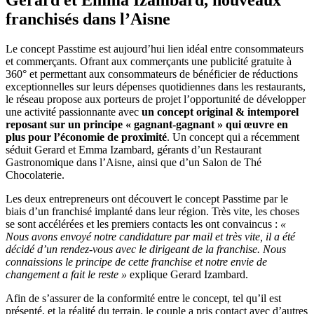
Gerard et Emma Izambard, nouveaux
franchisés dans l’Aisne
Le concept Passtime est aujourd’hui lien idéal entre consommateurs
et commerçants. Ofrant aux commerçants une publicité gratuite à
360° et permettant aux consommateurs de bénéficier de réductions
exceptionnelles sur leurs dépenses quotidiennes dans les restaurants,
le réseau propose aux porteurs de projet l’opportunité de développer
une activité passionnante avec
un concept original & intemporel
reposant sur un principe « gagnant-gagnant » qui œuvre en
plus pour l’économie de proximité
. Un concept qui a récemment
séduit Gerard et Emma Izambard, gérants d’un Restaurant
Gastronomique dans l’Aisne, ainsi que d’un Salon de Thé
Chocolaterie.
Les deux entrepreneurs ont découvert le concept Passtime par le
biais d’un franchisé implanté dans leur région. Très vite, les choses
se sont accélérées et les premiers contacts les ont convaincus :
«
Nous avons envoyé notre candidature par mail et très vite, il a été
décidé d’un rendez-vous avec le dirigeant de la franchise. Nous
connaissions le principe de cette franchise et notre envie de
changement a fait le reste »
explique Gerard Izambard.
Afin de s’assurer de la conformité entre le concept, tel qu’il est
présenté, et la réalité du terrain, le couple a pris contact avec d’autres