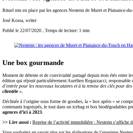
Rituel mis en place par les agences Nestenn de Muret et Plaisance-du-
José Kossa
, writer
Publié le 22/07/2020
, Temps de lecture: 1 min
Une box gourmande
Moment de détente et de convivialité partagé depuis trois étés entre l
édition qui réjouit particulièrement Aurélien Regazzacci, responsable
d’entrée pour les nouveaux locataires et à la remise des clés pour de
clientèle
»
.
Déclinée à l’origine sous forme de goodies, la « box apéro » se comp
contenants logotypés, le tout dans un icebag et box biodégradables pr
agences d’ici à 2023
.
>> Lire aussi :
Reprise de l’activité immobilière : Nestenn s’affiche d
Vous souhaitez en savoir plus sur les réalisations de l’enseigne Neste