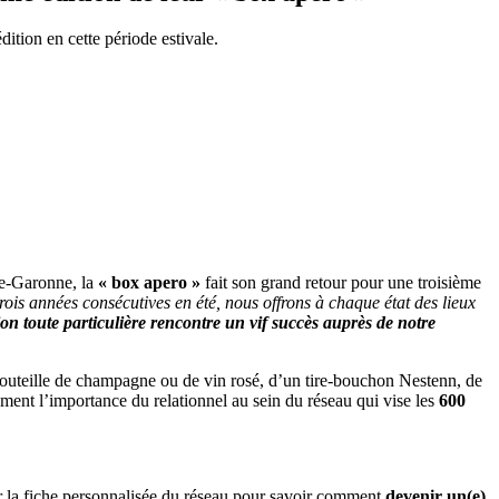
ition en cette période estivale.
ute-Garonne, la
« box apero »
fait son grand retour pour une troisième
trois années consécutives en été, nous offrons à chaque état des lieux
ion toute particulière rencontre un vif succès auprès de notre
bouteille de champagne ou de vin rosé, d’un tire-bouchon Nestenn, de
ment l’importance du relationnel au sein du réseau qui vise les
600
sur la fiche personnalisée du réseau pour savoir comment
devenir un(e)