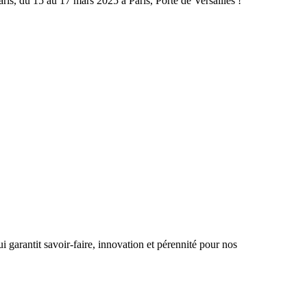
ris, du 15 au 17 mars 2025 à Paris, Porte de Versailles !
i garantit savoir-faire, innovation et pérennité pour nos