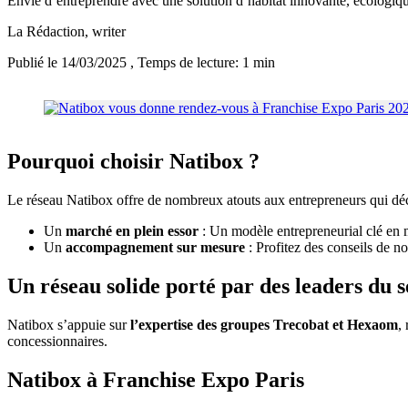
Envie d’entreprendre avec une solution d’habitat innovante, écologiq
La Rédaction
, writer
Publié le 14/03/2025
, Temps de lecture: 1 min
Pourquoi choisir Natibox ?
Le réseau Natibox offre de nombreux atouts aux entrepreneurs qui déc
Un
marché en plein essor
: Un modèle entrepreneurial clé en 
Un
accompagnement sur mesure
: Profitez des conseils de n
Un réseau solide porté par des leaders du 
Natibox s’appuie sur
l’expertise des groupes Trecobat et Hexaom
,
concessionnaires.
Natibox à Franchise Expo Paris