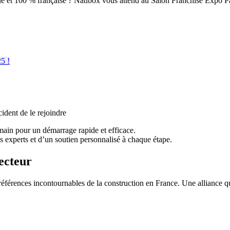
ue et 100 % française ? Natibox vous attend au Salon Franchise Expo Pa
ident de le rejoindre
main pour un démarrage rapide et efficace.
os experts et d’un soutien personnalisé à chaque étape.
secteur
 références incontournables de la construction en France. Une alliance qu