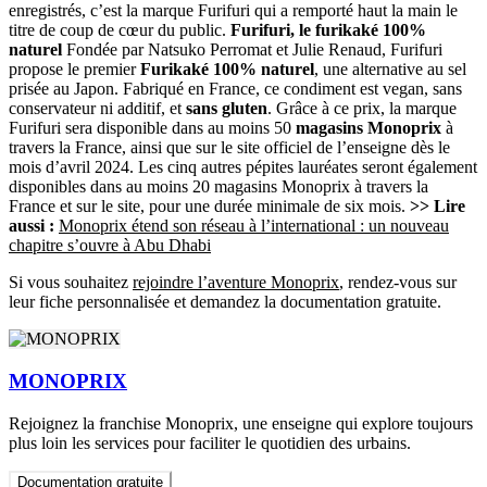
enregistrés, c’est la marque Furifuri qui a remporté haut la main le
titre de coup de cœur du public.
Furifuri, le furikaké 100%
naturel
Fondée par Natsuko Perromat et Julie Renaud, Furifuri
propose le premier
Furikaké 100% naturel
, une alternative au sel
prisée au Japon. Fabriqué en France, ce condiment est vegan, sans
conservateur ni additif, et
sans gluten
. Grâce à ce prix, la marque
Furifuri sera disponible dans au moins 50
magasins Monoprix
à
travers la France, ainsi que sur le site officiel de l’enseigne dès le
mois d’avril 2024. Les cinq autres pépites lauréates seront également
disponibles dans au moins 20 magasins Monoprix à travers la
France et sur le site, pour une durée minimale de six mois.
>> Lire
aussi :
Monoprix étend son réseau à l’international : un nouveau
chapitre s’ouvre à Abu Dhabi
Si vous souhaitez
rejoindre l’aventure Monoprix
, rendez-vous sur
leur fiche personnalisée et demandez la documentation gratuite.
MONOPRIX
Rejoignez la franchise Monoprix, une enseigne qui explore toujours
plus loin les services pour faciliter le quotidien des urbains.
Documentation gratuite