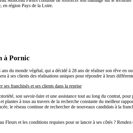
éseau Monceau Fleurs continue de renforcer son maillage sur le territoir
, en région Pays de la Loire.
 à Pornic
14 ans du monde végétal, qui a décidé à 28 ans de réaliser son rêve en 
a à ses clients des réalisations uniques pour répondre à leurs différent
s franchisés et ses clients dans la reprise
oriété, son savoir-faire et une assistance tout au long du contrat, pour 
s et plantes à tous au travers de la recherche constante du meilleur rappo
 lancée, le réseau continue de rechercher de nouveaux candidats à la fra
au Fleurs et les conditions requises pour se lancer à ses côtés ? Rende