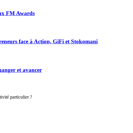
 aux FM Awards
preneurs face à Action, GiFi et Stokomani
hanger et avancer
vité particulier ?