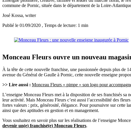
Enseigne pionnière, créative, raffinée et leader du marché floral, le r
commune de Pornic, située dans le département de la Loire-Atlantique
José Kossa
, writer
Publié le 01/09/2020
, Temps de lecture: 1 min
Monceau Fleurs ouvre un nouveau magasin
À la tête de cette nouvelle franchise, une passionnée depuis plus de 
avenue du Général de Gaulle à Pornic, cette nouvelle enseigne proposer
>> Lire aussi :
Monceau Fleurs « pimpe » son logo pour accompagner se
L’enseigne Monceau Fleurs met à la disposition de ses franchisés sa not
leur activité. Mais Monceau Fleurs c’est aussi l’accessibilité des fleur
fortes valeurs : prix, générosité, élégance. Pour poursuivre sur cette
ainsi que des aptitudes en gestion et en management.
Vous souhaitez en savoir plus sur les réalisations de l’enseigne Monce
devenir un(e) franchisé(e) Monceau Fleurs
.