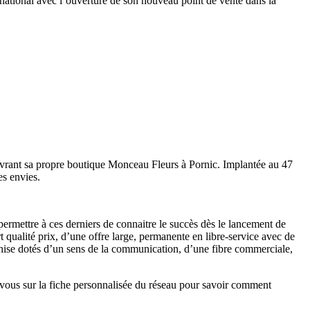
e national avec l’ouverture de son nouveau point de vente dans la
ouvrant sa propre boutique Monceau Fleurs à Pornic. Implantée au 47
es envies.
permettre à ces derniers de connaitre le succès dès le lancement de
rt qualité prix, d’une offre large, permanente en libre-service avec de
nchise dotés d’un sens de la communication, d’une fibre commerciale,
z-vous sur la fiche personnalisée du réseau pour savoir comment