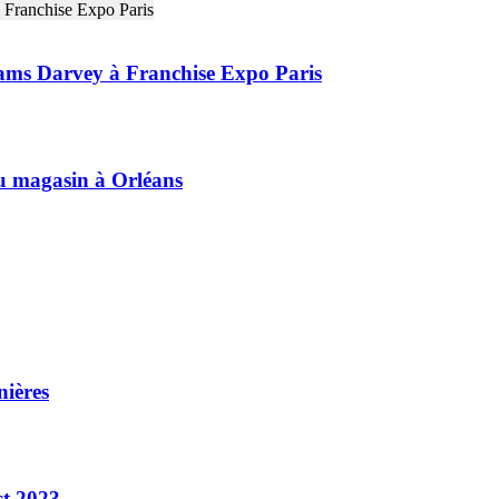
liams Darvey à Franchise Expo Paris
 magasin à Orléans
nières
st 2023