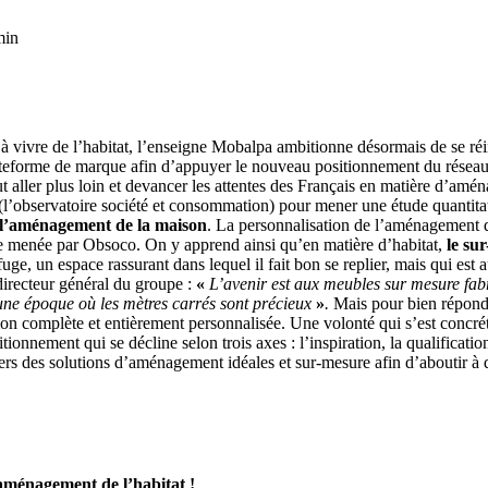
min
ivre de l’habitat, l’enseigne Mobalpa ambitionne désormais de se réinve
eforme de marque afin d’appuyer le nouveau positionnement du réseau. F
aller plus loin et devancer les attentes des Français en matière d’amén
(l’observatoire société et consommation) pour mener une étude quantitat
s l’aménagement de la maison
. La personnalisation de l’aménagement d
tude menée par Obsoco. On y apprend ainsi qu’en matière d’habitat,
le sur
uge, un espace rassurant dans lequel il fait bon se replier, mais qui est 
directeur général du groupe :
«
L’avenir est aux meubles sur mesure fabr
une époque où les mètres carrés sont précieux
»
.
Mais pour bien répondr
ation complète et entièrement personnalisée. Une volonté qui s’est concré
nnement qui se décline selon trois axes : l’inspiration, la qualification
iers des solutions d’aménagement idéales et sur-mesure afin d’aboutir à 
’aménagement de l’habitat !