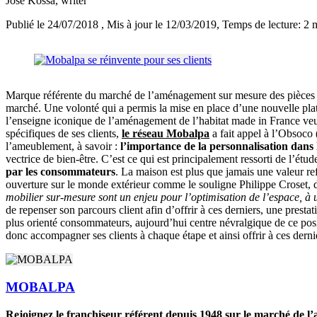
José Kossa
, writer
Publié le 24/07/2018
, Mis à jour le 12/03/2019
, Temps de lecture: 2 
Marque référente du marché de l’aménagement sur mesure des pièces à v
marché. Une volonté qui a permis la mise en place d’une nouvelle plat
l’enseigne iconique de l’aménagement de l’habitat made in France veut 
spécifiques de ses clients,
le réseau Mobalpa
a fait appel à l’Obsoco 
l’ameublement, à savoir :
l’importance de la personnalisation dan
vectrice de bien-être. C’est ce qui est principalement ressorti de l’é
par les consommateurs
. La maison est plus que jamais une valeur ref
ouverture sur le monde extérieur comme le souligne Philippe Croset, 
mobilier sur-mesure sont un enjeu pour l’optimisation de l’espace, à 
de repenser son parcours client afin d’offrir à ces derniers, une prest
plus orienté consommateurs, aujourd’hui centre névralgique de ce positio
donc accompagner ses clients à chaque étape et ainsi offrir à ces dern
MOBALPA
Rejoignez le franchiseur référent depuis 1948 sur le marché de l