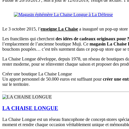
Publié le 20/10/2015
, Mis à jour le 12/03/2019
, Temps de lecture: 1 
Le 3 octobre 2015, l’
enseigne La Chaise
a inauguré un pop-up store
Les franciliens qui cherchent
des idées de cadeaux originaux pour 
l’emplacement de l’ancienne boutique Muji. Ce
magasin La Chaise 
bouchons poupées… c’est très surement dans ce pop-up store que se tro
La Chaise Longue développe, depuis 1978, un réseau de boutiques dans
rester moderne, pour se réinventer chaque saison et proposer des prod
Créer une boutique La Chaise Longue
Un apport personnel de 50.000 euros est suffisant pour
créer une ent
sur le territoire.
LA CHAISE LONGUE
La Chaise Longue est un réseau francophone de concept-stores spécialis
moment et rendre chaque occasion véritablement unique et mémorabl