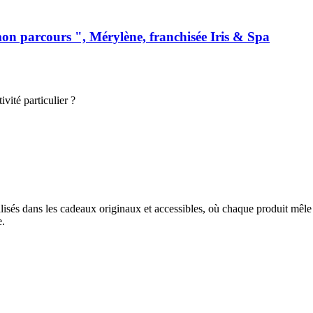
mon parcours ", Mérylène, franchisée Iris & Spa
vité particulier ?
és dans les cadeaux originaux et accessibles, où chaque produit mêle desi
e.