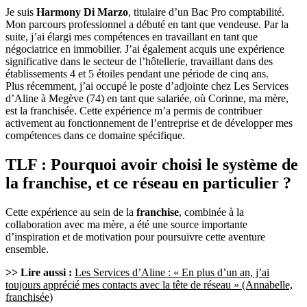
Je suis
Harmony Di Marzo
, titulaire d’un Bac Pro comptabilité.
Mon parcours professionnel a débuté en tant que vendeuse. Par la
suite, j’ai élargi mes compétences en travaillant en tant que
négociatrice en immobilier. J’ai également acquis une expérience
significative dans le secteur de l’hôtellerie, travaillant dans des
établissements 4 et 5 étoiles pendant une période de cinq ans.
Plus récemment, j’ai occupé le poste d’adjointe chez Les Services
d’Aline à Megève (74) en tant que salariée, où Corinne, ma mère,
est la franchisée. Cette expérience m’a permis de contribuer
activement au fonctionnement de l’entreprise et de développer mes
compétences dans ce domaine spécifique.
TLF : Pourquoi avoir choisi le système de
la franchise, et ce réseau en particulier ?
Cette expérience au sein de la
franchise
, combinée à la
collaboration avec ma mère, a été une source importante
d’inspiration et de motivation pour poursuivre cette aventure
ensemble.
>> Lire aussi :
Les Services d’Aline : « En plus d’un an, j’ai
toujours apprécié mes contacts avec la tête de réseau » (Annabelle,
franchisée)