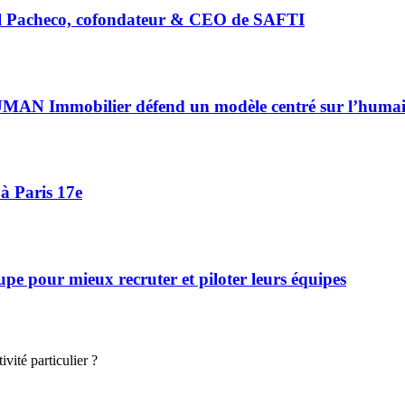
riel Pacheco, cofondateur & CEO de SAFTI
HUMAN Immobilier défend un modèle centré sur l’huma
à Paris 17e
 pour mieux recruter et piloter leurs équipes
vité particulier ?