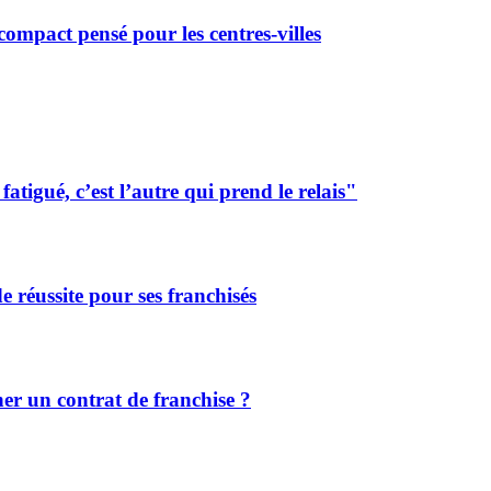
ompact pensé pour les centres-villes
tigué, c’est l’autre qui prend le relais"
de réussite pour ses franchisés
r un contrat de franchise ?