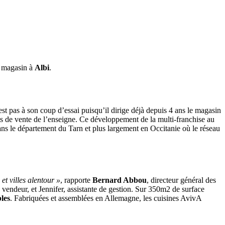
u magasin à
Albi
.
est pas à son coup d’essai puisqu’il dirige déjà depuis 4 ans le magasin
ints de vente de l’enseigne. Ce développement de la multi-franchise au
ans le département du Tarn et plus largement en Occitanie où le réseau
t villes alentour »
, rapporte
Bernard Abbou
, directeur général des
endeur, et Jennifer, assistante de gestion. Sur 350m2 de surface
bles
. Fabriquées et assemblées en Allemagne, les cuisines AvivA