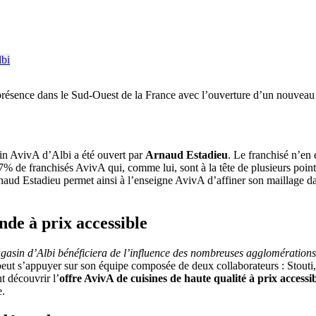
 présence dans le Sud-Ouest de la France avec l’ouverture d’un nouvea
in AvivA d’Albi a été ouvert par
Arnaud Estadieu
. Le franchisé n’en 
s 17% de franchisés AvivA qui, comme lui, sont à la tête de plusieurs po
rnaud Estadieu permet ainsi à l’enseigne AvivA d’affiner son maillage d
nde à prix accessible
asin d’Albi bénéficiera de l’influence des nombreuses agglomérations e
 s’appuyer sur son équipe composée de deux collaborateurs : Stouti, v
t découvrir l’
offre AvivA de cuisines de haute qualité à prix accessi
e.