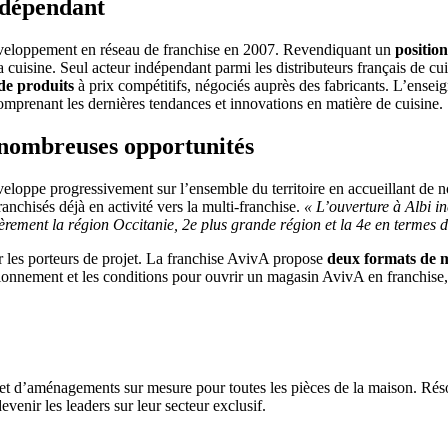
indépendant
veloppement en réseau de franchise en 2007. Revendiquant un
positio
la cuisine. Seul acteur indépendant parmi les distributeurs français de cu
de produits
à prix compétitifs, négociés auprès des fabricants. L’enseig
mprenant les dernières tendances et innovations en matière de cuisine.
 nombreuses opportunités
veloppe progressivement sur l’ensemble du territoire en accueillant de 
chisés déjà en activité vers la multi-franchise.
« L’ouverture à Albi i
ièrement la région Occitanie, 2e plus grande région et la 4e en termes
r les porteurs de projet. La franchise AvivA propose
deux formats de m
sitionnement et les conditions pour ouvrir un magasin AvivA en franchise
 et d’aménagements sur mesure pour toutes les pièces de la maison. Rés
evenir les leaders sur leur secteur exclusif.